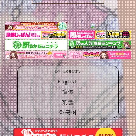
By Country
English
简体
繁體
한국어