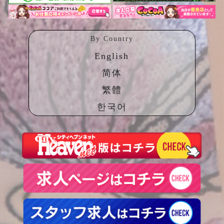
By Country
English
简体
繁體
한국어