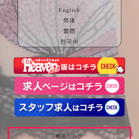
English
简体
繁體
한국어
相互リンク